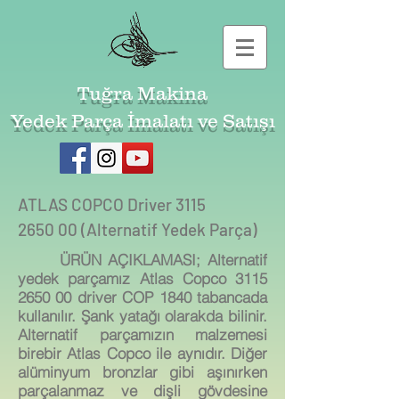
Tuğra Makina
Yedek Parça İmalatı ve Satışı
ATLAS COPCO Driver
3115
2650
00 (Alternatif Yedek Parça)
ÜRÜN AÇIKLAMASI;
Alternatif
yedek parçamız Atlas Copco
3115
2650 00
driver COP 1840 tabancada
kullanılır. Şank yatağı olarakda bilinir.
Alternatif parçamızın malzemesi
birebir Atlas Copco ile aynıdır. Diğer
alüminyum bronzlar gibi aşınırken
parçalanmaz ve dişli gövdesine